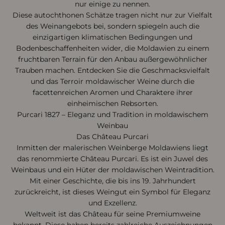
nur einige zu nennen.
Diese autochthonen Schätze tragen nicht nur zur Vielfalt
des Weinangebots bei, sondern spiegeln auch die
einzigartigen klimatischen Bedingungen und
Bodenbeschaffenheiten wider, die Moldawien zu einem
fruchtbaren Terrain für den Anbau außergewöhnlicher
Trauben machen. Entdecken Sie die Geschmacksvielfalt
und das Terroir moldawischer Weine durch die
facettenreichen Aromen und Charaktere ihrer
einheimischen Rebsorten.
Purcari 1827 – Eleganz und Tradition in moldawischem
Weinbau
Das Château Purcari
Inmitten der malerischen Weinberge Moldawiens liegt
das renommierte Château Purcari. Es ist ein Juwel des
Weinbaus und ein Hüter der moldawischen Weintradition.
Mit einer Geschichte, die bis ins 19. Jahrhundert
zurückreicht, ist dieses Weingut ein Symbol für Eleganz
und Exzellenz.
Weltweit ist das Château für seine Premiumweine
bekannt. Diese haben bereits zahlreiche Auszeichnungen