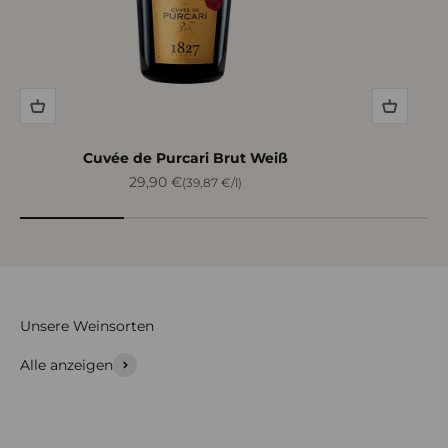
Cuvée de Purcari Brut Weiß
Angebot
29,90 €
(39,87 €/l)
Alle anzeigen
Rotwein