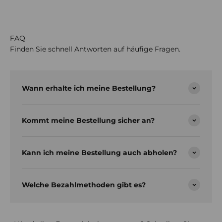
Champenoise immer wieder mit Bestnoten prämiert.
Seit 2018 sind wir, Ernst Fine Wine - Fine Wine Merchants,
auf der Suche nach interessanten und noch unentdeckten
FAQ
Weinen und Cuvées von ausgezeichneter Qualität und
Finden Sie schnell Antworten auf häufige Fragen.
hervorragendem Preis-Leistungs-Verhältnis.
Wann erhalte ich meine Bestellung?
Kommt meine Bestellung sicher an?
Kann ich meine Bestellung auch abholen?
Welche Bezahlmethoden gibt es?